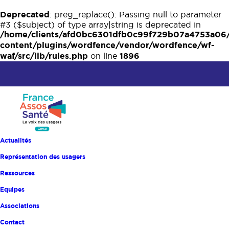
Deprecated
: preg_replace(): Passing null to parameter
#3 ($subject) of type array|string is deprecated in
/home/clients/afd0bc6301dfb0c99f729b07a4753a06
content/plugins/wordfence/vendor/wordfence/wf-
waf/src/lib/rules.php
1896
on line
Actualités
Représentation des usagers
Ressources
Equipes
Associations
Accueil
Actualités
Contact