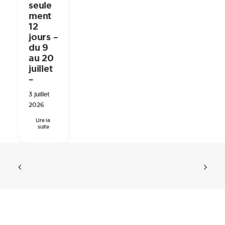
seule
ment
12
jours –
du 9
au 20
juillet
–
3 juillet
2026
Lire la 
suite