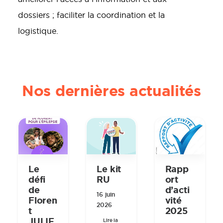
dossiers ; faciliter la coordination et la
logistique.
Nos dernières actualités
Rapp
Le
Le kit
ort
défi
RU
d’acti
de
16 juin
vité
Floren
2026
2025
t
JULIE
Lire la 