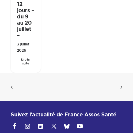
12
jours –
du 9
au 20
juillet
–
3 juillet
2026
Lire la 
suite
Suivez l'actualité de France Assos Santé