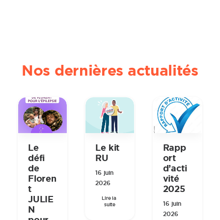
Nos dernières actualités
Rapp
Le
Le kit
ort
défi
RU
d’acti
de
16 juin
vité
Floren
2026
2025
t
JULIE
Lire la 
16 juin
suite
N
2026