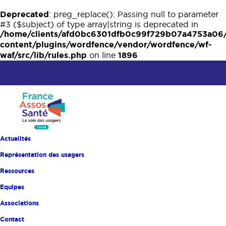
Deprecated
: preg_replace(): Passing null to parameter
#3 ($subject) of type array|string is deprecated in
/home/clients/afd0bc6301dfb0c99f729b07a4753a06
content/plugins/wordfence/vendor/wordfence/wf-
waf/src/lib/rules.php
1896
on line
Septembre 2026
Actualités
Représentation des usagers
Le 08 septembre 2026
Ressources
Groupe d’échanges et
Equipes
d’analyse de pratiques
Associations
Contact